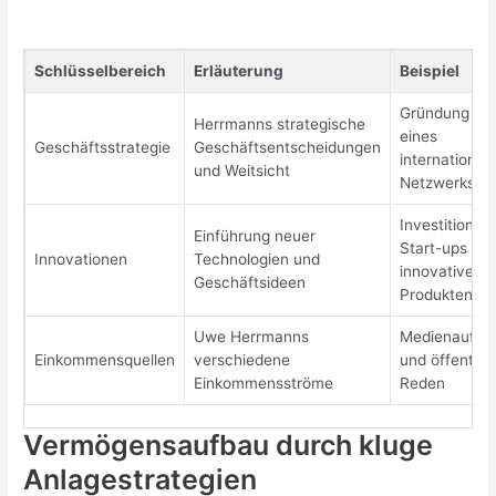
Schlüsselbereich
Erläuterung
Beispiel
Gründung
Herrmanns strategische
eines
Geschäftsstrategie
Geschäftsentscheidungen
international
und Weitsicht
Netzwerks
Investitionen 
Einführung neuer
Start-ups mit
Innovationen
Technologien und
innovativen
Geschäftsideen
Produkten
Uwe Herrmanns
Medienauftrit
Einkommensquellen
verschiedene
und öffentlic
Einkommensströme
Reden
Vermögensaufbau durch kluge
Anlagestrategien