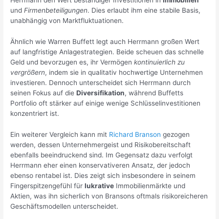
Herrmann den Wert beständiger Investitionen in
Immobilien
und
Firmenbeteiligungen
. Dies erlaubt ihm eine stabile Basis,
unabhängig von Marktfluktuationen.
Ähnlich wie Warren Buffett legt auch Herrmann großen Wert
auf langfristige Anlagestrategien. Beide scheuen das schnelle
Geld und bevorzugen es, ihr Vermögen
kontinuierlich zu
vergrößern
, indem sie in qualitativ hochwertige Unternehmen
investieren. Dennoch unterscheidet sich Herrmann durch
seinen Fokus auf die
Diversifikation
, während Buffetts
Portfolio oft stärker auf einige wenige Schlüsselinvestitionen
konzentriert ist.
Ein weiterer Vergleich kann mit
Richard Branson
gezogen
werden, dessen Unternehmergeist und Risikobereitschaft
ebenfalls beeindruckend sind. Im Gegensatz dazu verfolgt
Herrmann eher einen konservativeren Ansatz, der jedoch
ebenso rentabel ist. Dies zeigt sich insbesondere in seinem
Fingerspitzengefühl für
lukrative
Immobilienmärkte und
Aktien, was ihn sicherlich von Bransons oftmals risikoreicheren
Geschäftsmodellen unterscheidet.