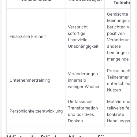
Teilnehmer
Gemischte
Meinungen; ein
Verspricht
berichten von
sofortige
positiven
Finanzielle Freiheit
finanzielle
Veränderungen
Unabhängigkeit
andere
bemängeln
mangelnde Tie
Preise hoch;
Veränderungen
Teilnehmer se
Unternehmertraining
innerhalb
unterschiedlic
weniger Wochen
Nutzen
Umfassende
Motivierend, a
Transformation
teilweise fehle
Persönlichkeitsentwicklung
und positives
konkrete
Denken
Handlungsschri