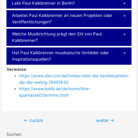
Lebt Paul Kalkbrenner in Berlin?
Arbeitet Paul Kalkbrenner an neuen Projekten oder
Veröffentlichungen?
Welche Musikrichtung prägt den Stil von Paul
Kalkbrenner?
Hat Paul Kalkbrenner musikalische Vorbilder oder
Inspirationsquellen?
Verweise:
https://www.dw.com/de/forbes-liste-die-bestbezahlten-
djs-der-welt/g-19481930
https://www.ksklb.de/de/home/ihre-
sparkasse0/termine.html
Beitragsnavigation
←
zurück
weiter
→
Suchen