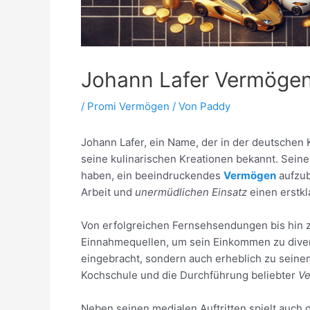
Johann Lafer Vermöge
/
Promi Vermögen
/ Von
Paddy
Johann Lafer, ein Name, der in der deutschen 
seine kulinarischen Kreationen bekannt. Seine
haben, ein beeindruckendes
Vermögen
aufzub
Arbeit und
unermüdlichen Einsatz
einen erstkl
Von erfolgreichen Fernsehsendungen bis hin
Einnahmequellen, um sein Einkommen zu divers
eingebracht, sondern auch erheblich zu seinem
Kochschule und die Durchführung beliebter
Ve
Neben seinen medialen Auftritten spielt auch d