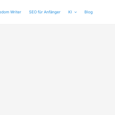
edom Writer
SEO für Anfänger
KI
Blog