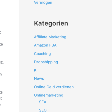
Vermögen
Kategorien
d
Affiliate Marketing
te
Amazon FBA
Coaching
Dropshipping
lz.
KI
m
News
Online Geld verdienen
ts
Onlinemarketing
ät
SEA
n
SEO