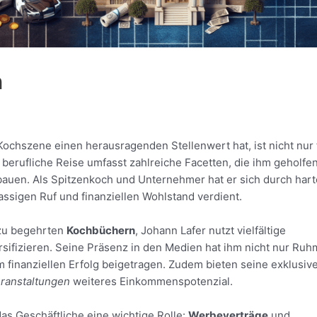
n
Kochszene einen herausragenden Stellenwert hat, ist nicht nur 
 berufliche Reise umfasst zahlreiche Facetten, die ihm geholfe
auen. Als Spitzenkoch und Unternehmer hat er sich durch hart
assigen Ruf und finanziellen Wohlstand verdient.
 zu begehrten
Kochbüchern
, Johann Lafer nutzt vielfältige
ifizieren. Seine Präsenz in den Medien hat ihm nicht nur Ruh
 finanziellen Erfolg beigetragen. Zudem bieten seine exklusiv
ranstaltungen
weiteres Einkommenspotenzial.
as Geschäftliche eine wichtige Rolle:
Werbeverträge
und