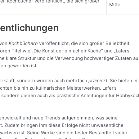
er-Kochbücher veröffentlicht, die sich großer
Mittel
entlichungen
 von
Kochbüchern
veröffentlicht, die sich großer Beliebtheit
ren Titel wie „Die Kunst der einfachen Küche“ und „Lafers
ine klare Struktur und die Verwendung hochwertiger Zutaten au
hen geworden ist.
 verkauft, sondern wurden auch mehrfach
prämiert
. Sie bieten ei
chten bis hin zu kulinarischen Meisterwerken. Lafer’s
d, sondern dienen auch als praktische Anleitungen für Hobbykö
erentwickelt und neue Trends aufgenommen, was seine
ht. Zudem bringen ihm diese Erfolge nicht unwesentliche
achsen ist. Seine Werke sind ein fester Bestandteil vieler