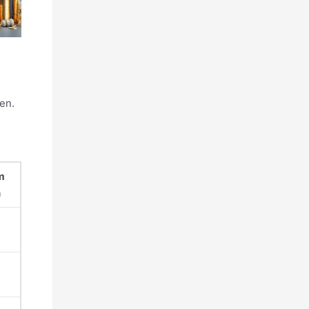
en.
m
n