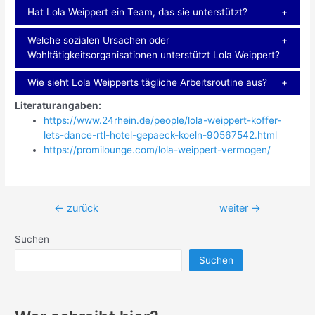
Hat Lola Weippert ein Team, das sie unterstützt?
Welche sozialen Ursachen oder
Wohltätigkeitsorganisationen unterstützt Lola Weippert?
Wie sieht Lola Weipperts tägliche Arbeitsroutine aus?
Literaturangaben:
https://www.24rhein.de/people/lola-weippert-koffer-
lets-dance-rtl-hotel-gepaeck-koeln-90567542.html
https://promilounge.com/lola-weippert-vermogen/
Beitragsnavigation
←
zurück
weiter
→
Suchen
Suchen