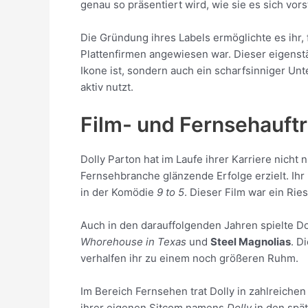
genau so präsentiert wird, wie sie es sich vorst
Die Gründung ihres Labels ermöglichte es ihr, 
Plattenfirmen angewiesen war. Dieser eigenstän
Ikone ist, sondern auch ein scharfsinniger Un
aktiv nutzt.
Film- und Fernsehauftr
Dolly Parton hat im Laufe ihrer Karriere nicht
Fernsehbranche glänzende Erfolge erzielt. Ihr
in der Komödie
9 to 5
. Dieser Film war ein Ri
Auch in den darauffolgenden Jahren spielte D
Whorehouse in Texas
und
Steel Magnolias
. D
verhalfen ihr zu einem noch größeren Ruhm.
Im Bereich Fernsehen trat Dolly in zahlreichen
ihrer eigenen Sitcom namens
Dolly
in den spä