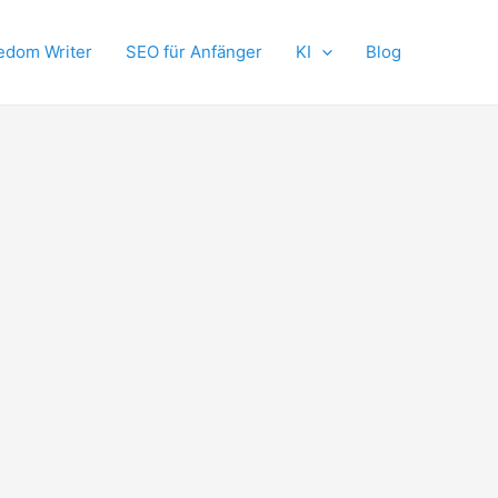
edom Writer
SEO für Anfänger
KI
Blog