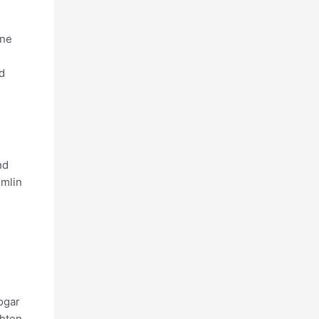
rne
d
nd
omlin
ogar
chten