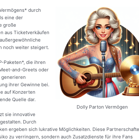
 *Vermögens* durch
s eine der
e große
 aus Ticketverkäufen
e außergewöhnliche
 noch weiter steigert.
P-Paketen*, die ihren
. Meet-and-Greets oder
e generieren
ung ihrer Gewinne bei.
e auf Konzerten
ende Quelle dar.
Dolly Parton Vermögen
t sie innovative
gestalten. Durch
n ergeben sich lukrative Möglichkeiten. Diese Partnerschaft
isiko zu verringern, sondern auch Zusatzdienste für ihre Fans