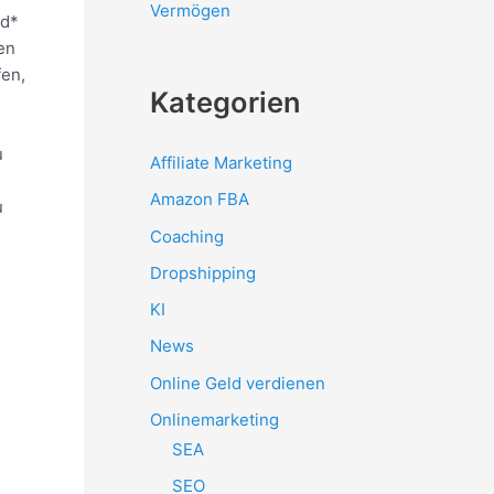
Vermögen
ld*
en
fen,
Kategorien
u
Affiliate Marketing
Amazon FBA
u
Coaching
Dropshipping
KI
News
Online Geld verdienen
Onlinemarketing
SEA
SEO