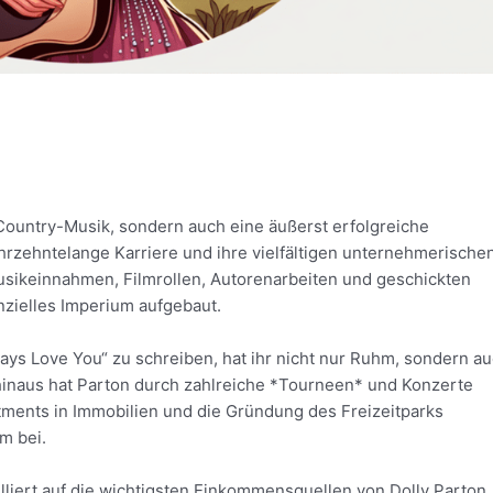
 Country-Musik, sondern auch eine äußerst erfolgreiche
jahrzehntelange Karriere und ihre vielfältigen unternehmerische
Musikeinnahmen, Filmrollen, Autorenarbeiten und geschickten
nzielles Imperium aufgebaut.
lways Love You“ zu schreiben, hat ihr nicht nur Ruhm, sondern a
inaus hat Parton durch zahlreiche *Tourneen* und Konzerte
ments in Immobilien und die Gründung des Freizeitparks
m bei.
lliert auf die wichtigsten Einkommensquellen von Dolly Parton