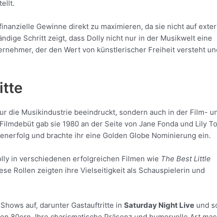
ellt.
finanzielle Gewinne direkt zu maximieren, da sie nicht auf exte
dige Schritt zeigt, dass Dolly nicht nur in der Musikwelt eine
ternehmer, der den Wert von künstlerischer Freiheit versteht un
itte
 nur die Musikindustrie beeindruckt, sondern auch in der Film- u
 Filmdebüt gab sie 1980 an der Seite von Jane Fonda und Lily T
esenerfolg und brachte ihr eine Golden Globe Nominierung ein.
olly in verschiedenen erfolgreichen Filmen wie
The Best Little
iese Rollen zeigten ihre Vielseitigkeit als Schauspielerin und
 Shows auf, darunter Gastauftritte in
Saturday Night Live
und s
ten 80ern. Ihre charismatische Präsenz und humorvolle Art ma