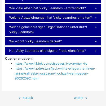
Wie viele Alben hat Vicky Leandros veröffentlicht?
Welche Auszeichnungen hat Vicky Leandros erhalten?
Welche gemeinnützigen Organisationen unterstützt
Vicky Leandros?
Wo wohnt Vicky Leandros derzeit?
Hat Vicky Leandros eine eigene Produktionsfirma?
Quellenangaben:
https://www.tiktok.com/discover/jiyo-aymen-ilo
https://www.tz.de/stars/jack-white-ehepartnerinnen-
janine-raffaela-nussbaum-hochzeit-vermoegen-
90262592.html
Beitragsnavigation
←
zurück
weiter
→