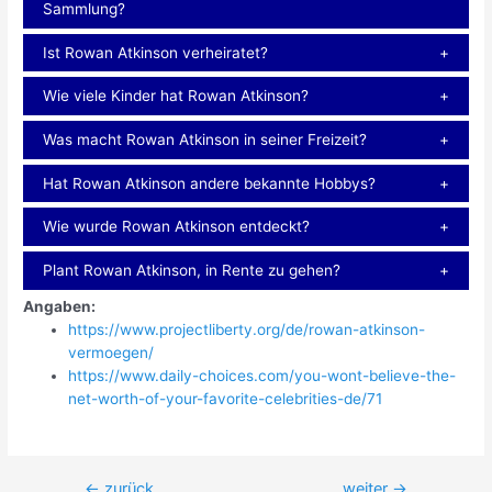
Sammlung?
Ist Rowan Atkinson verheiratet?
Wie viele Kinder hat Rowan Atkinson?
Was macht Rowan Atkinson in seiner Freizeit?
Hat Rowan Atkinson andere bekannte Hobbys?
Wie wurde Rowan Atkinson entdeckt?
Plant Rowan Atkinson, in Rente zu gehen?
Angaben:
https://www.projectliberty.org/de/rowan-atkinson-
vermoegen/
https://www.daily-choices.com/you-wont-believe-the-
net-worth-of-your-favorite-celebrities-de/71
Beitragsnavigation
←
zurück
weiter
→