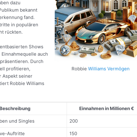
aben dazu
 Publikum bekannt
erkennung fand.
itte in populären
ht rückten.
alentbasierten Shows
n Einnahmequelle auch
 präsentieren. Durch
ll profitieren,
Robbie
Williams Vermögen
r Aspekt seiner
ntiert Robbie Williams
Beschreibung
Einnahmen in Millionen €
ben und Singles
200
ve-Auftritte
150