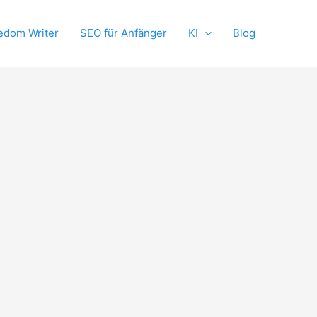
edom Writer
SEO für Anfänger
KI
Blog