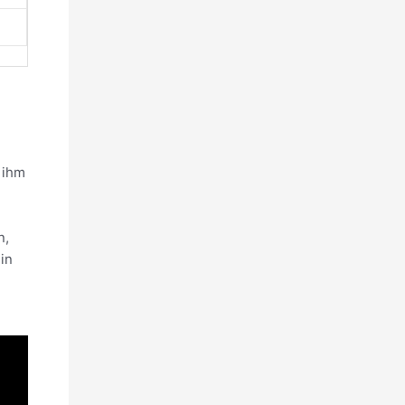
e ihm
n,
in