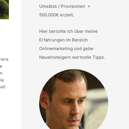
Umsätze / Provisionen >
500.000€ erzielt.
Hier berichte ich über meine
Erfahrungen im Bereich
Onlinemarketing und gebe
Neueinsteigern wertvolle Tipps.
riere
ke
un
ie
ell