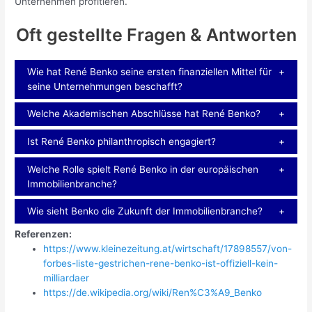
Unternehmen profitieren.
Oft gestellte Fragen & Antworten
Wie hat René Benko seine ersten finanziellen Mittel für
seine Unternehmungen beschafft?
Welche Akademischen Abschlüsse hat René Benko?
Ist René Benko philanthropisch engagiert?
Welche Rolle spielt René Benko in der europäischen
Immobilienbranche?
Wie sieht Benko die Zukunft der Immobilienbranche?
Referenzen:
https://www.kleinezeitung.at/wirtschaft/17898557/von-
forbes-liste-gestrichen-rene-benko-ist-offiziell-kein-
milliardaer
https://de.wikipedia.org/wiki/Ren%C3%A9_Benko