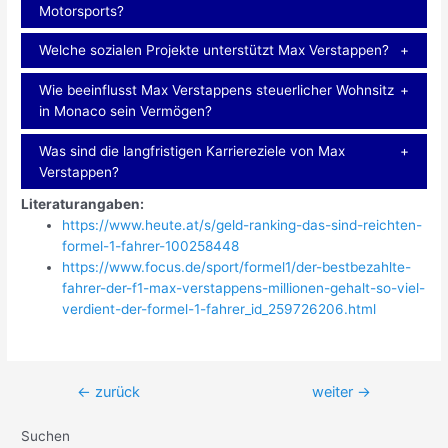
Motorsports?
Welche sozialen Projekte unterstützt Max Verstappen?
Wie beeinflusst Max Verstappens steuerlicher Wohnsitz
in Monaco sein Vermögen?
Was sind die langfristigen Karriereziele von Max
Verstappen?
Literaturangaben:
https://www.heute.at/s/geld-ranking-das-sind-reichten-
formel-1-fahrer-100258448
https://www.focus.de/sport/formel1/der-bestbezahlte-
fahrer-der-f1-max-verstappens-millionen-gehalt-so-viel-
verdient-der-formel-1-fahrer_id_259726206.html
Beitragsnavigation
←
zurück
weiter
→
Suchen