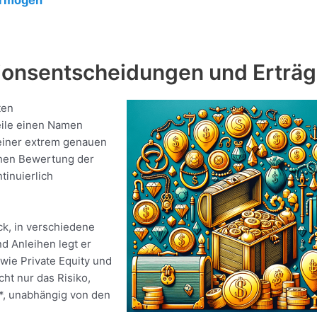
ermögen
tionsentscheidungen und Erträ
ten
eile einen Namen
einer extrem genauen
chen Bewertung der
tinuierlich
ick, in verschiedene
d Anleihen legt er
 wie Private Equity und
cht nur das Risiko,
e*, unabhängig von den