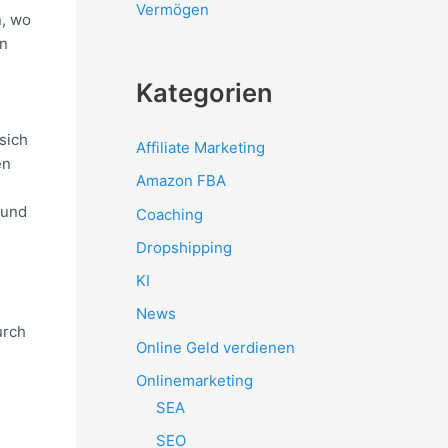
Vermögen
n, wo
en
Kategorien
sich
Affiliate Marketing
en
Amazon FBA
 und
Coaching
Dropshipping
KI
News
urch
Online Geld verdienen
Onlinemarketing
SEA
SEO