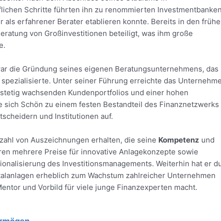
flichen Schritte führten ihn zu renommierten Investmentbanke
 als erfahrener Berater etablieren konnte. Bereits in den früh
ratung von Großinvestitionen beteiligt, was ihm große
e.
 war die Gründung seines eigenen Beratungsunternehmens, das 
spezialisierte. Unter seiner Führung erreichte das Unternehm
 stetig wachsenden Kundenportfolios und einer hohen
te sich Schön zu einem festen Bestandteil des Finanznetzwerks
cheidern und Institutionen auf.
lzahl von Auszeichnungen erhalten, die seine
Kompetenz
und
ören mehrere Preise für innovative Anlagekonzepte sowie
ionalisierung des Investitionsmanagements. Weiterhin hat er d
pitalanlagen erheblich zum Wachstum zahlreicher Unternehmen
ntor und Vorbild für viele junge Finanzexperten macht.