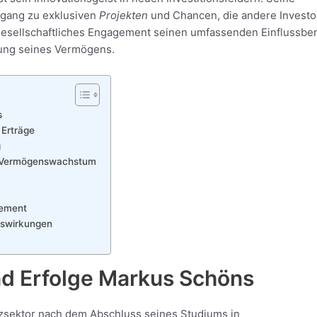
ugang zu exklusiven
Projekten
und Chancen, die andere Investo
 gesellschaftliches Engagement seinen umfassenden Einflussbe
klung seines Vermögens.
s
 Erträge
g
uf Vermögenswachstum
gement
uswirkungen
nd Erfolge Markus Schöns
zsektor nach dem Abschluss seines Studiums in