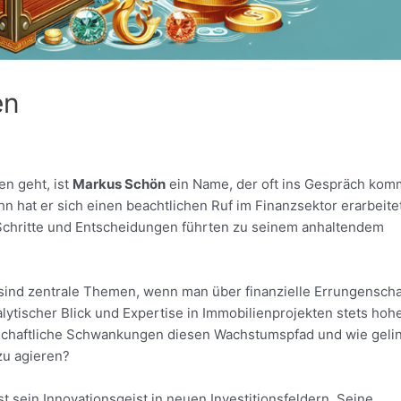
en
en geht, ist
Markus Schön
ein Name, der oft ins Gespräch kom
n hat er sich einen beachtlichen Ruf im Finanzsektor erarbeitet
chritte und Entscheidungen führten zu seinem anhaltendem
sind zentrale Themen, wenn man über finanzielle Errungensch
lytischer Blick und Expertise in Immobilienprojekten stets hoh
tschaftliche Schwankungen diesen Wachstumspfad und wie geli
zu agieren?
st sein Innovationsgeist in neuen Investitionsfeldern. Seine