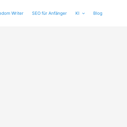
edom Writer
SEO für Anfänger
KI
Blog