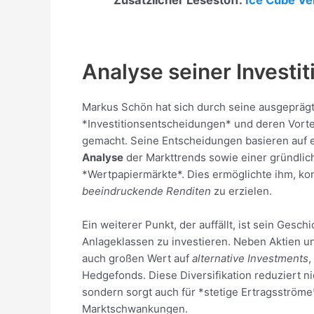
Zusätzlicher Lesestoff:
Ice Cube V
Analyse seiner Investi
Markus Schön hat sich durch seine ausgepräg
*Investitionsentscheidungen* und deren Vort
gemacht. Seine Entscheidungen basieren auf 
Analyse
der Markttrends sowie einer gründli
*Wertpapiermärkte*. Dies ermöglichte ihm, kon
beeindruckende Renditen
zu erzielen.
Ein weiterer Punkt, der auffällt, ist sein Gesch
Anlageklassen zu investieren. Neben Aktien un
auch großen Wert auf
alternative Investments
,
Hedgefonds. Diese Diversifikation reduziert ni
sondern sorgt auch für *stetige Ertragsström
Marktschwankungen.