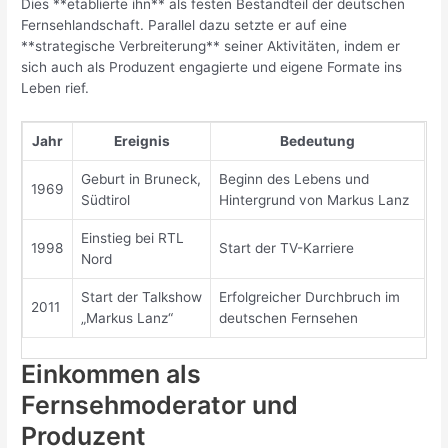
Dies **etablierte ihn** als festen Bestandteil der deutschen
Fernsehlandschaft. Parallel dazu setzte er auf eine
**strategische Verbreiterung** seiner Aktivitäten, indem er
sich auch als Produzent engagierte und eigene Formate ins
Leben rief.
Jahr
Ereignis
Bedeutung
Geburt in Bruneck,
Beginn des Lebens und
1969
Südtirol
Hintergrund von Markus Lanz
Einstieg bei RTL
1998
Start der TV-Karriere
Nord
Start der Talkshow
Erfolgreicher Durchbruch im
2011
„Markus Lanz“
deutschen Fernsehen
Einkommen als
Fernsehmoderator und
Produzent