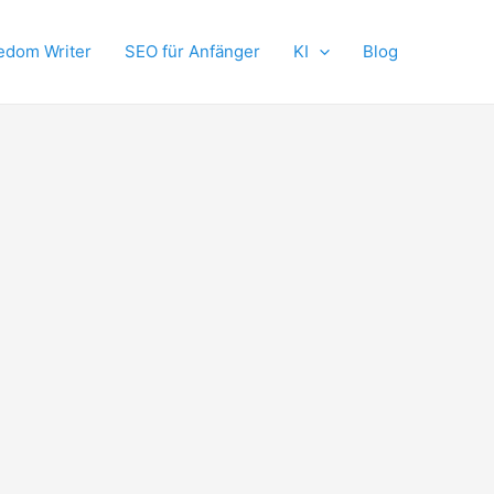
edom Writer
SEO für Anfänger
KI
Blog