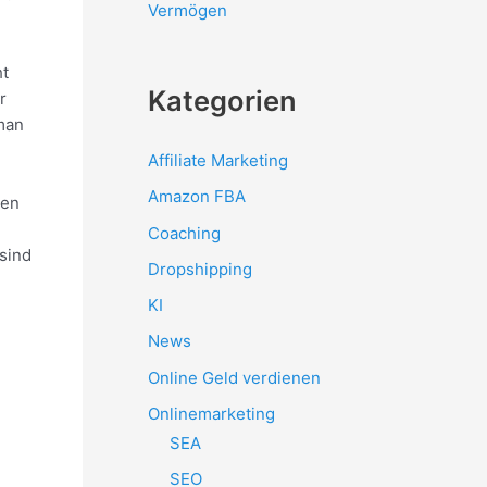
Vermögen
ht
Kategorien
r
 man
Affiliate Marketing
Amazon FBA
gen
Coaching
 sind
Dropshipping
KI
News
Online Geld verdienen
Onlinemarketing
SEA
SEO