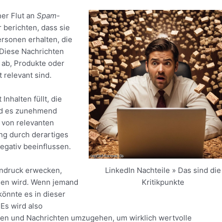
ner Flut an
Spam-
 berichten, dass sie
rsonen erhalten, die
 Diese Nachrichten
f ab, Produkte oder
t relevant sind.
Inhalten füllt, die
ird es zunehmend
 von relevanten
ng durch derartiges
egativ beeinflussen.
indruck erwecken,
LinkedIn Nachteile » Das sind die
men wird. Wenn jemand
Kritikpunkte
könnte es in dieser
Es wird also
gen und Nachrichten umzugehen, um wirklich wertvolle