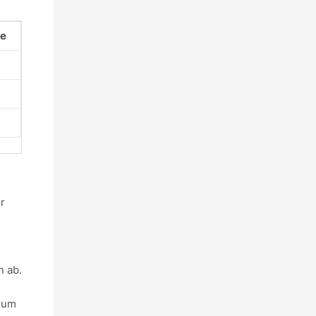
ge
r
n ab.
, um