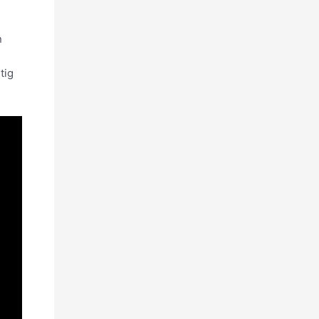
n
tig