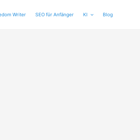
edom Writer
SEO für Anfänger
KI
Blog