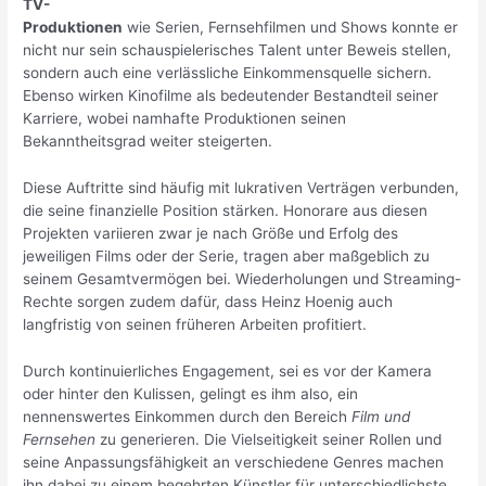
TV-
Produktionen
wie Serien, Fernsehfilmen und Shows konnte er
nicht nur sein schauspielerisches Talent unter Beweis stellen,
sondern auch eine verlässliche Einkommensquelle sichern.
Ebenso wirken Kinofilme als bedeutender Bestandteil seiner
Karriere, wobei namhafte Produktionen seinen
Bekanntheitsgrad weiter steigerten.
Diese Auftritte sind häufig mit lukrativen Verträgen verbunden,
die seine finanzielle Position stärken. Honorare aus diesen
Projekten variieren zwar je nach Größe und Erfolg des
jeweiligen Films oder der Serie, tragen aber maßgeblich zu
seinem Gesamtvermögen bei. Wiederholungen und Streaming-
Rechte sorgen zudem dafür, dass Heinz Hoenig auch
langfristig von seinen früheren Arbeiten profitiert.
Durch kontinuierliches Engagement, sei es vor der Kamera
oder hinter den Kulissen, gelingt es ihm also, ein
nennenswertes Einkommen durch den Bereich
Film und
Fernsehen
zu generieren. Die Vielseitigkeit seiner Rollen und
seine Anpassungsfähigkeit an verschiedene Genres machen
ihn dabei zu einem begehrten Künstler für unterschiedlichste