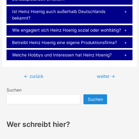
Ist Heinz Hoenig auch außerhalb Deutschlands
bekannt?
Wie engagiert sich Heinz Hoenig sozial oder wohltätig?
Betreibt Heinz Hoenig eine eigene Produktionsfirma?
Welche Hobbys und Interessen hat Heinz Hoenig?
Beitragsnavigation
←
zurück
weiter
→
Suchen
Suchen
Wer schreibt hier?