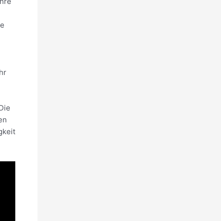
Ihre
ie
hr
Die
en
gkeit