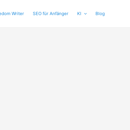
edom Writer
SEO für Anfänger
KI
Blog