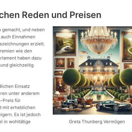
ichen Reden und Preisen
n gemacht, und neben
e auch Einnahmen
zeichnungen erzielt.
Gremien wie den
arlament haben dazu
und gleichzeitig
lichen Einsatz
ören unter anderem
-Preis für
t mit erheblichen
gern. Es ist jedoch
el in wohltätige
Greta Thunberg Vermögen