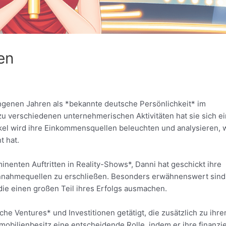
en
angenen Jahren als *bekannte deutsche Persönlichkeit* im
 zu verschiedenen unternehmerischen Aktivitäten hat sie sich ei
kel wird ihre Einkommensquellen beleuchten und analysieren, 
t hat.
nenten Auftritten in Reality-Shows*, Danni hat geschickt ihre
innahmequellen zu erschließen. Besonders erwähnenswert sind
 die einen großen Teil ihres Erfolgs ausmachen.
che Ventures* und Investitionen getätigt, die zusätzlich zu ihr
obilienbesitz eine entscheidende Rolle, indem er ihre finanzie