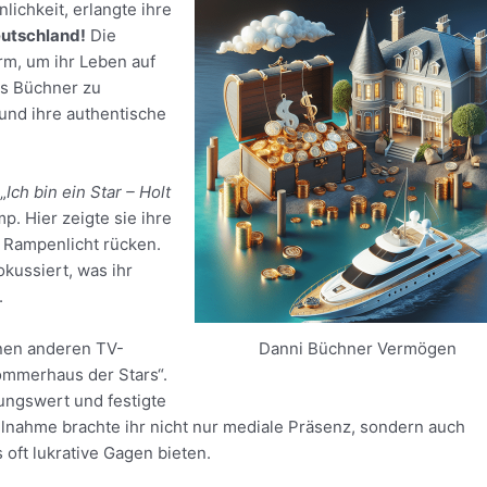
ichkeit, erlangte ihre
utschland!
Die
rm, um ihr Leben auf
ns Büchner zu
und ihre authentische
„
Ich bin ein Star – Holt
p. Hier zeigte sie ihre
s Rampenlicht rücken.
okussiert, was ihr
.
enen anderen TV-
Danni Büchner Vermögen
ommerhaus der Stars“.
ungswert und festigte
ilnahme brachte ihr nicht nur mediale Präsenz, sondern auch
oft lukrative Gagen bieten.