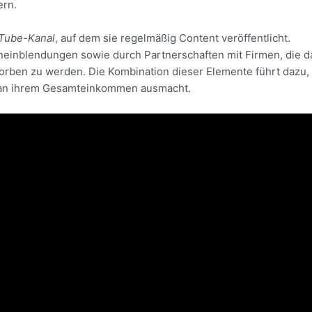
ern.
Tube-Kanal
, auf dem sie regelmäßig Content veröffentlicht.
neinblendungen sowie durch Partnerschaften mit Firmen, die d
worben zu werden. Die Kombination dieser Elemente führt dazu,
il an ihrem Gesamteinkommen ausmacht.