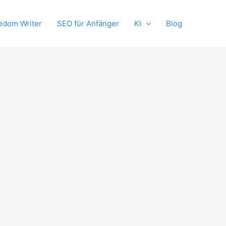
edom Writer
SEO für Anfänger
KI
Blog