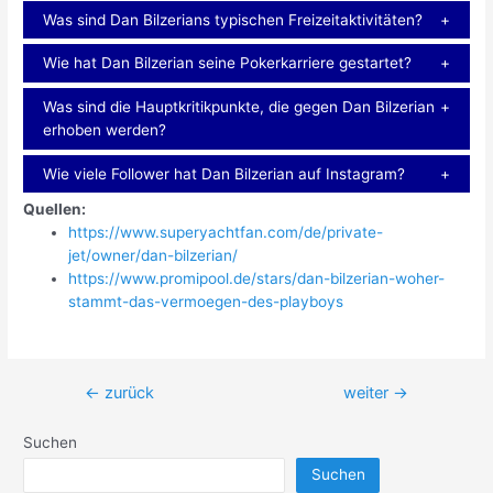
Was sind Dan Bilzerians typischen Freizeitaktivitäten?
Wie hat Dan Bilzerian seine Pokerkarriere gestartet?
Was sind die Hauptkritikpunkte, die gegen Dan Bilzerian
erhoben werden?
Wie viele Follower hat Dan Bilzerian auf Instagram?
Quellen:
https://www.superyachtfan.com/de/private-
jet/owner/dan-bilzerian/
https://www.promipool.de/stars/dan-bilzerian-woher-
stammt-das-vermoegen-des-playboys
Beitragsnavigation
←
zurück
weiter
→
Suchen
Suchen