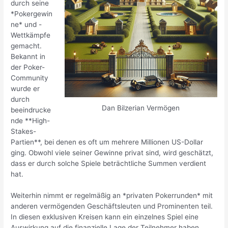
durch seine
*Pokergewin
ne* und -
Wettkämpfe
gemacht.
Bekannt in
der Poker-
Community
wurde er
durch
Dan Bilzerian Vermögen
beeindrucke
nde **High-
Stakes-
Partien**, bei denen es oft um mehrere Millionen US-Dollar
ging. Obwohl viele seiner Gewinne privat sind, wird geschätzt,
dass er durch solche Spiele beträchtliche Summen verdient
hat.
Weiterhin nimmt er regelmäßig an *privaten Pokerrunden* mit
anderen vermögenden Geschäftsleuten und Prominenten teil.
In diesen exklusiven Kreisen kann ein einzelnes Spiel eine
Auswirkung auf die finanzielle Lage der Teilnehmer haben.