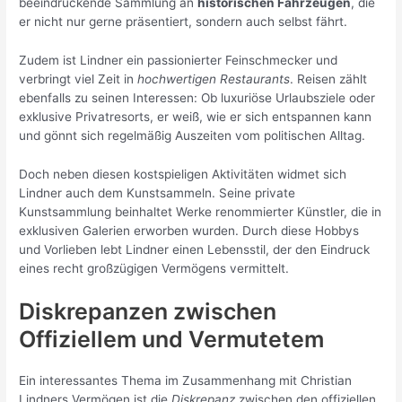
beeindruckende Sammlung an
historischen Fahrzeugen
, die
er nicht nur gerne präsentiert, sondern auch selbst fährt.
Zudem ist Lindner ein passionierter Feinschmecker und
verbringt viel Zeit in
hochwertigen Restaurants
. Reisen zählt
ebenfalls zu seinen Interessen: Ob luxuriöse Urlaubsziele oder
exklusive Privatresorts, er weiß, wie er sich entspannen kann
und gönnt sich regelmäßig Auszeiten vom politischen Alltag.
Doch neben diesen kostspieligen Aktivitäten widmet sich
Lindner auch dem Kunstsammeln. Seine private
Kunstsammlung beinhaltet Werke renommierter Künstler, die in
exklusiven Galerien erworben wurden. Durch diese Hobbys
und Vorlieben lebt Lindner einen Lebensstil, der den Eindruck
eines recht großzügigen Vermögens vermittelt.
Diskrepanzen zwischen
Offiziellem und Vermutetem
Ein interessantes Thema im Zusammenhang mit Christian
Lindners Vermögen ist die
Diskrepanz
zwischen den offiziellen