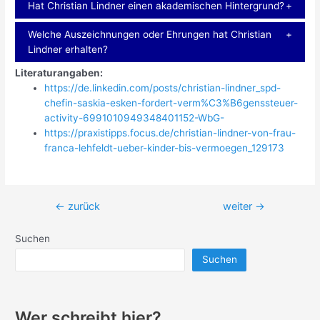
Hat Christian Lindner einen akademischen Hintergrund?
Welche Auszeichnungen oder Ehrungen hat Christian
Lindner erhalten?
Literaturangaben:
https://de.linkedin.com/posts/christian-lindner_spd-
chefin-saskia-esken-fordert-verm%C3%B6genssteuer-
activity-6991010949348401152-WbG-
https://praxistipps.focus.de/christian-lindner-von-frau-
franca-lehfeldt-ueber-kinder-bis-vermoegen_129173
Beitragsnavigation
←
zurück
weiter
→
Suchen
Suchen
Wer schreibt hier?