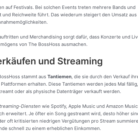
itten auf Festivals. Bei solchen Events treten mehrere Bands und
it und Reichweite führt. Das wiederum steigert den Umsatz aus
nnahmemöglichkeiten.
auftritten und Merchandising sorgt dafür, dass Konzerte und Li
vermögens von The BossHoss ausmachen.
erkäufen und Streaming
e BossHoss stammt aus
Tantiemen
, die sie durch den Verkauf ihr
Plattformen erhalten. Diese Tantiemen werden jedes Mal fällig
treamt oder als physische Datenträger verkauft werden.
treaming-Diensten
wie Spotify, Apple Music und Amazon Music
ch erweitert. Je öfter ein Song gestreamt wird, desto höher sin
z der oft kritisierten niedrigen Vergütungen pro Stream summier
inde schnell zu einem erheblichen Einkommen.