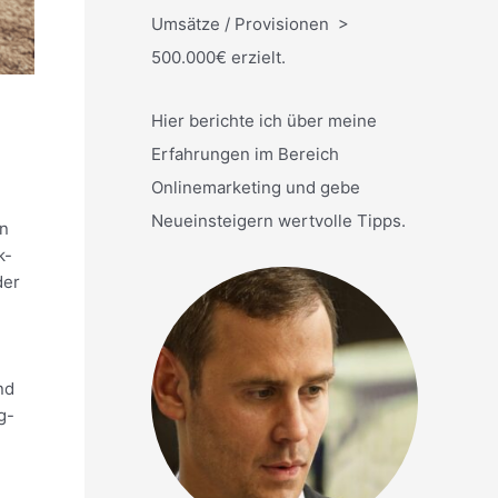
Umsätze / Provisionen >
500.000€ erzielt.
Hier berichte ich über meine
Erfahrungen im Bereich
Onlinemarketing und gebe
Neueinsteigern wertvolle Tipps.
en
k-
er
nd
g-