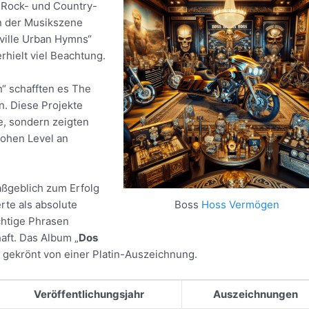
on Rock- und Country-
in der Musikszene
hville Urban Hymns“
rhielt viel Beachtung.
n“ schafften es The
. Diese Projekte
e, sondern zeigten
hohen Level an
maßgeblich zum Erfolg
rte als absolute
Boss
Hoss Vermögen
chtige Phrasen
aft. Das Album „
Dos
, gekrönt von einer Platin-Auszeichnung.
Veröffentlichungsjahr
Auszeichnungen