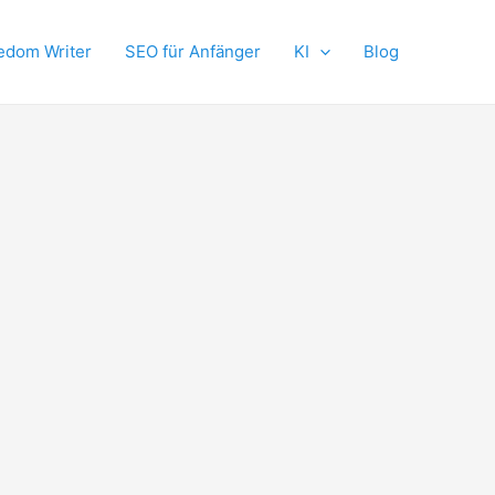
edom Writer
SEO für Anfänger
KI
Blog