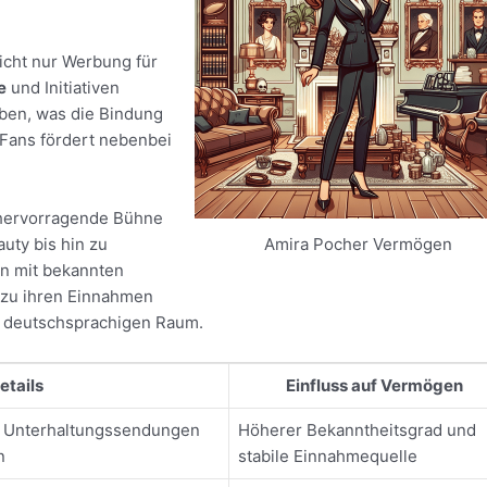
icht nur Werbung für
e
und Initiativen
tleben, was die Bindung
 Fans fördert nebenbei
 hervorragende Bühne
uty bis hin zu
Amira Pocher Vermögen
en mit bekannten
 zu ihren Einnahmen
 im deutschsprachigen Raum.
etails
Einfluss auf Vermögen
n Unterhaltungssendungen
Höherer Bekanntheitsgrad und
n
stabile Einnahmequelle