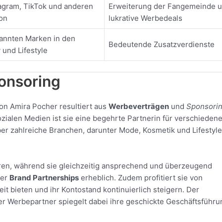
agram, TikTok und anderen
Erweiterung der Fangemeinde 
on
lukrative Werbedeals
kannten Marken in den
Bedeutende Zusatzverdienste
und Lifestyle
onsoring
on Amira Pocher resultiert aus
Werbeverträgen
und
Sponsori
zialen Medien ist sie eine begehrte Partnerin für verschieden
er zahlreiche Branchen, darunter Mode, Kosmetik und Lifestyle
ahren, während sie gleichzeitig ansprechend und überzeugend
rer
Brand Partnerships
erheblich. Zudem profitiert sie von
heit bieten und ihr Kontostand kontinuierlich steigern. Der
r Werbepartner spiegelt dabei ihre geschickte Geschäftsführu