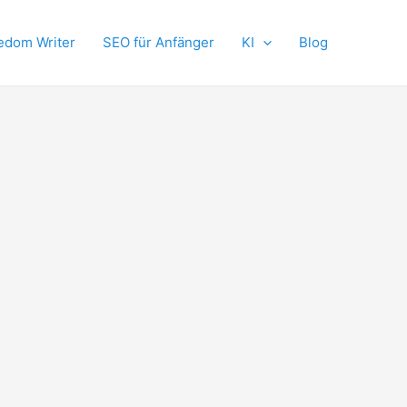
edom Writer
SEO für Anfänger
KI
Blog